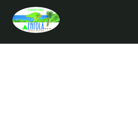
Camping Enfola s.r.l.
Località Enfola – 57037 Portoferraio (LI)
P.IVA/C.F. Reg.Impr. N. 00348670498
Rea CCIAA Livorno 58243
Capitale Sociale € 99.000,00 i.v.
CIN: IT049014B1CIVFMFEA