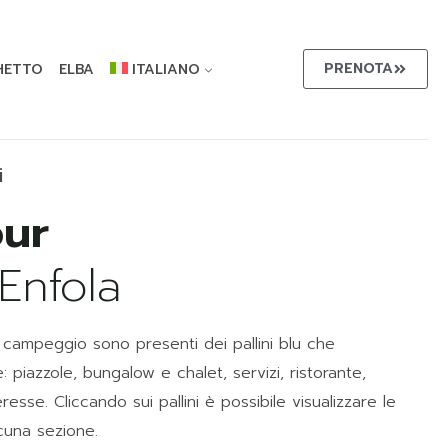
PRENOTA
HETTO
ELBA
ITALIANO
i
Enfola
l campeggio sono presenti dei pallini blu che
: piazzole, bungalow e chalet, servizi, ristorante,
eresse. Cliccando sui pallini è possibile visualizzare le
scuna sezione.