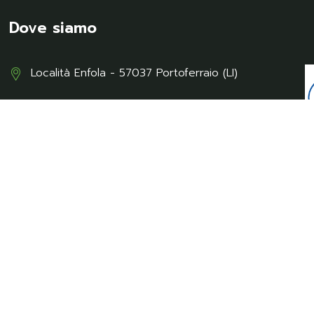
Dove siamo
Località Enfola - 57037 Portoferraio (LI)
Contatti
info@campingenfola.com
0565 939001
347 2243957
Camping Enfola Isola d'Elba