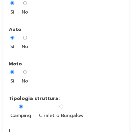
Sì
No
Auto
Sì
No
Moto
Sì
No
Tipologia struttura:
Camping
Chalet o Bungalow