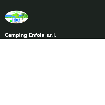
Camping Enfola s.r.l.
Località Enfola – 57037 Portoferraio (LI)
P.IVA/C.F. Reg.Impr. N. 00348670498
Rea CCIAA Livorno 58243
Capitale Sociale € 99.000,00 i.v.
CIN: IT049014B1CIVFMFEA